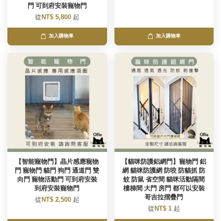
門 可到府安裝寵物門
從
NT$ 5,800
起
加入購物車
加入購物車
【智能寵物門】晶片感應寵物
【貓咪防護鋁網門】寵物門 鋁
門 寵物門 貓門 狗門 通道門 雙
網 貓咪防護網 防咬 防貓抓 防
向門 寵物活動門 可到府安裝
蚊 防鼠 省空間 貓咪活動隔間
到府安裝寵物門
樓梯間 大門 房門 都可以安裝
哥吉拉摺疊門
從
NT$ 2,500
起
從
NT$ 1
起