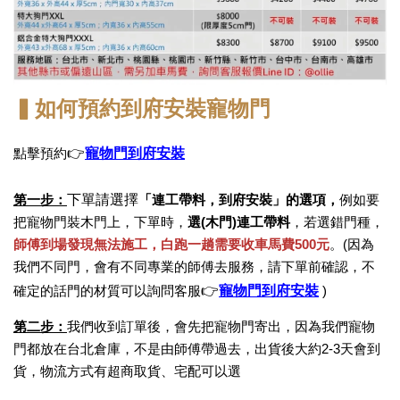
▍如何預約到府安裝寵物門
👉
寵物門到府安裝
點擊預約
下單請選擇
第一步：
「連工帶料，到府安裝」的選項，
例如要
把寵物門裝木門上，下單時，
選(木門)連工帶料
，若選錯門種，
師傅到場發現無法施工，
白跑一趟需要收車馬費500元
。(因為
我們不同門，會有不同專業的師傅去服務，請下單前確認，不
👉
寵物門到府安裝
確定的話門的材質可以詢問客服
)
第二步：
我們收到訂單後，會先把寵物門寄出，因為我們寵物
門都放在台北倉庫，不是由師傅帶過去，出貨後大約2-3天會到
貨，物流方式有超商取貨、宅配可以選