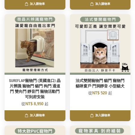
加入購物車
加入購物車
SUREFLAP寵物門 (英國進口) 晶
法式雙開寵物門 貓門 寵物門
片辨識 寵物門 貓門 狗門 通道
貓咪窗戶 門洞靜音 小型貓犬
門 雙向門 靜音門 寵物活動門
從
NT$ 520
起
可到府安裝
從
NT$ 8,950
起
加入購物車
加入購物車