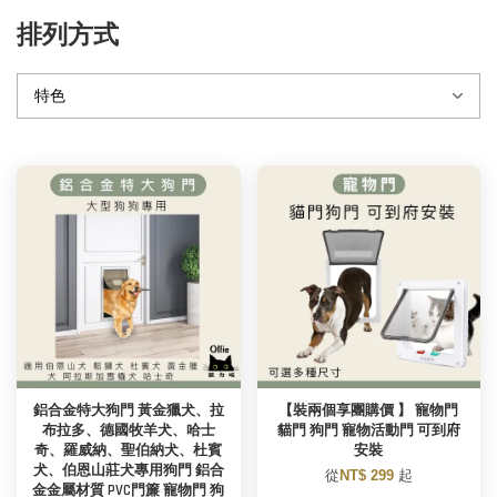
排列方式
鋁合金特大狗門 黃金獵犬、拉
【裝兩個享團購價 】 寵物門
布拉多、德國牧羊犬、哈士
貓門 狗門 寵物活動門 可到府
奇、羅威納、聖伯納犬、杜賓
安裝
犬、伯恩山莊犬專用狗門 鋁合
從
NT$ 299
起
金金屬材質 PVC門簾 寵物門 狗