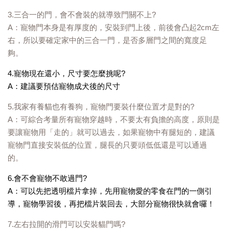
3.三合一的門，會不會裝的就導致門關不上?
A：寵物門本身是有厚度的，安裝到門上後，前後會凸起2cm左
右，所以要確定家中的三合一門，是否多層門之間的寬度足
夠。
4.寵物現在還小，尺寸要怎麼挑呢?
A：建議要預估寵物成犬後的尺寸
5.我家有養貓也有養狗，寵物門要裝什麼位置才是對的?
A：可綜合考量所有寵物穿越時，不要太有負擔的高度，原則是
要讓寵物用「走的」就可以過去，如果寵物中有腿短的，建議
寵物門直接安裝低的位置，腿長的只要頭低低還是可以通過
的。
6.會不會寵物不敢過門?
A：可以先把透明檔片拿掉，先用寵物愛的零食在門的一側引
導，寵物學習後，再把檔片裝回去，大部分寵物很快就會囉！
7.左右拉開的滑門可以安裝貓門嗎?