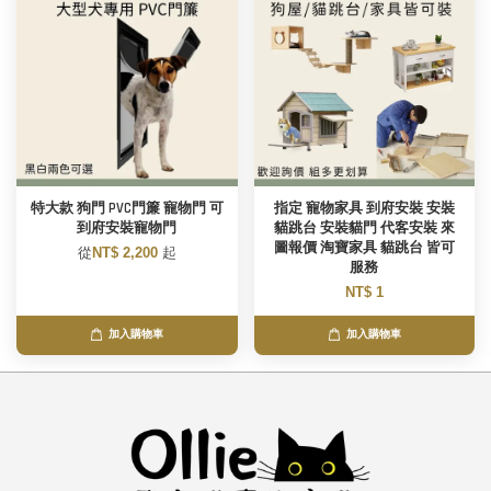
特大款 狗門 PVC門簾 寵物門 可
指定 寵物家具 到府安裝 安裝
到府安裝寵物門
貓跳台 安裝貓門 代客安裝 來
圖報價 淘寶家具 貓跳台 皆可
從
NT$ 2,200
起
服務
NT$ 1
加入購物車
加入購物車