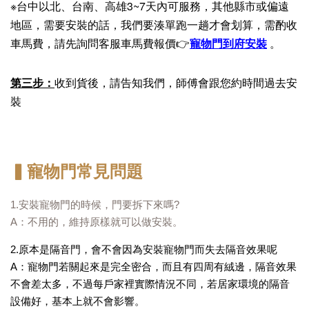
※台中以北、台南、高雄3~7天內可服務，其他縣市或偏遠
地區，需要安裝的話，我們要湊單跑一趟才會划算，需酌收
車馬費，請先詢問客服車馬費報價
👉
寵物門到府安裝
。
第三步：
收到貨後，請告知我們，師傅會跟您約時間過去安
裝
▍
寵物門
常見問題
1.安裝寵物門的時候，門要拆下來嗎?
A：不用的，維持原樣就可以做安裝。
2.原本是隔音門，會不會因為安裝寵物門而失去隔音效果呢
A：寵物門若關起來是完全密合，而且有四周有絨邊，隔音效果
不會差太多，不過每戶家裡實際情況不同，若居家環境的隔音
設備好，基本上就不會影響。