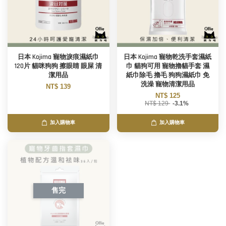
日本 Kojima 寵物淚痕濕紙巾
日本 Kojima 寵物乾洗手套濕紙
120片 貓咪狗狗 擦眼睛 眼屎 清
巾 貓狗可用 寵物擼貓手套 濕
潔用品
紙巾除毛 擼毛 狗狗濕紙巾 免
洗澡 寵物清潔用品
NT$ 139
NT$ 125
NT$ 129
-3.1%
加入購物車
加入購物車
售完