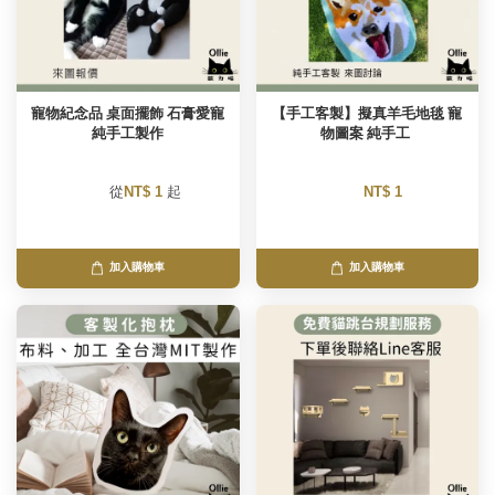
寵物紀念品 桌面擺飾 石膏愛寵
【手工客製】擬真羊毛地毯 寵
純手工製作
物圖案 純手工 
        從
NT$ 1 
起

NT$ 1 
加入購物車
加入購物車