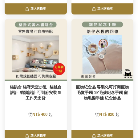
加入購物車
加入購物車
貓跳台 貓咪天空步道   貓跳台
寵物紀念品 客製化可打開寵物
設計  貓牆設計 可到府安裝 15
毛髮手鐲 DIY毛孩紀念手鐲 寵
工作天出貨
物毛髮手鍊 紀念飾品
        從
NT$ 400 
起

        從
NT$ 820 
起

加入購物車
加入購物車