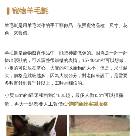
▍寵物羊毛氈
羊毛氈是用羊毛製作的手工藝做品，依照寵物品種、尺寸、花
色、來報價。
羊毛氈是寵物擬真作品中，能把神韻做像的。因為是一針一針
搓出形狀的，可以調整很細微的表情，15~40cm都可以想做，
小隻的可以放在掌心，大隻的可以寵物的大小，但是，尺寸越
大，價格是跳級越多，因為大幾公分，對老師來說工，是需要
多數百針到數千針以上，工時是翻倍的。
小隻10cm的貓咪和狗狗
$4800起，最多人做15cm可以擋擺
👉詢問寵物客製服務
飾
，再大一點
都要人工報價