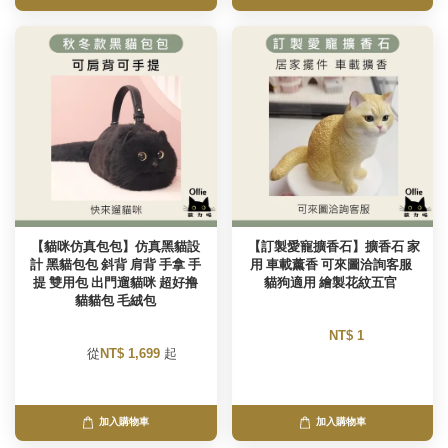
【貓咪仿真包包】仿真黑貓設
 【訂製愛寵擴香石】擴香石 家
計 黑貓包包 斜背 肩背 手拿 手
用 車載薰香 可來圖洽詢客服 
提 雙用包 出門遛貓咪 超好撸
貓狗適用 繪製花紋五官 
貓貓包 毛絨包
NT$ 1 
        從
NT$ 1,699 
起

加入購物車
加入購物車