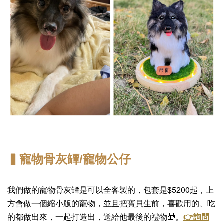
▍寵物骨灰罈/寵物公仔
我們做的寵物骨灰罈是可以全客製的，
包套是$5200起，上
方會做一個縮小版的寵物，並且把寶貝生前，喜歡用的、吃
的都做出來，
一起打造出，送給他最後的禮物🎁。
👉詢問