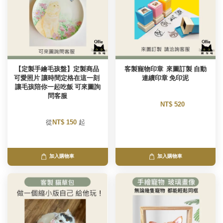
【定製手繪毛孩盤】定製商品 
客製寵物印章  來圖訂製 自動
可愛照片 讓時間定格在這一刻 
連續印章 免印泥
讓毛孩陪你一起吃飯 可來圖詢
問客服
NT$ 520 
        從
NT$ 150 
起

加入購物車
加入購物車