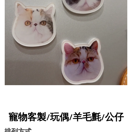
寵物客製/玩偶/羊毛氈/公仔
排列方式