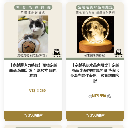
【客製壓克力時鐘】寵物定製
【定製毛孩水晶內雕燈】定製
商品 來圖定製 可選尺寸 貓咪 
商品 水晶內雕 雷射 讓毛孩化
狗狗
身為光陪伴著你 可來圖詢問客
服
NT$ 2,250 
        從
NT$ 550 
起

加入購物車
加入購物車