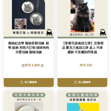
寵物紀念幣 寵物客製項鍊  銀
 【客製毛孩搖頭立牌】定製商
幣 銀飾 用照片訂制 猫咪狗狗
品 壓克力搖頭立牌 桌上 汽車
吊墜項鍊 寵物項鍊
擺飾 可來圖詢問客服
        從
NT$ 4,800 
起

NT$ 430 
加入購物車
加入購物車