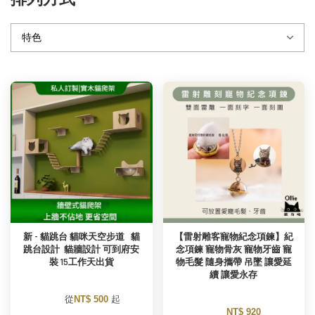
新 - 貓跳台 貓咪天空步道   貓
【雷射雕客寵物紀念項鍊】紀
跳台設計  貓牆設計 可到府安
念項鍊 寵物骨灰 寵物牙齒 寵
裝 15工作天出貨
物毛髮 隨身攜帶 吊墜 讓愛延
續 讓愛永存
        從
NT$ 500 
起

NT$ 920 