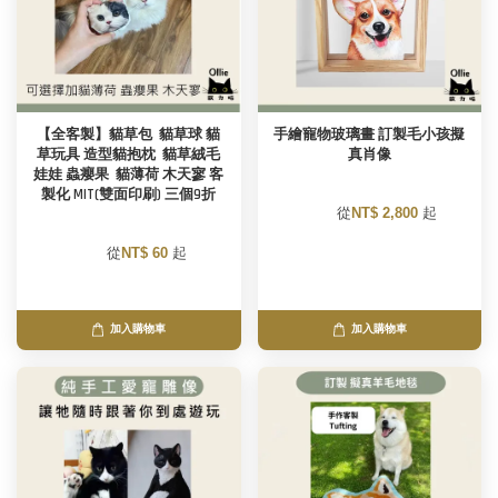
【全客製】貓草包  貓草球 貓
手繪寵物玻璃畫 訂製毛小孩擬
草玩具 造型貓抱枕  貓草絨毛
真肖像
娃娃 蟲癭果  貓薄荷 木天寥 客
製化 MIT(雙面印刷) 三個9折
        從
NT$ 2,800 
起

        從
NT$ 60 
起

加入購物車
加入購物車