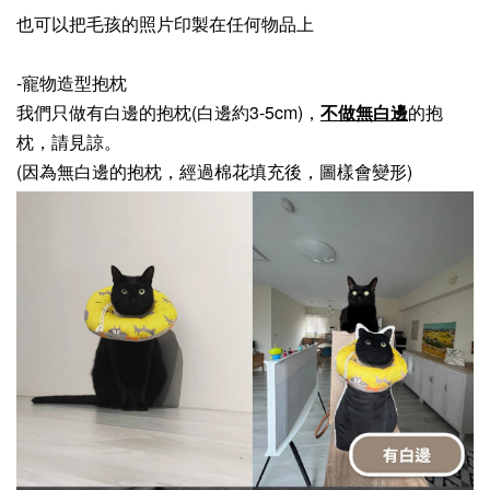
也可以把毛孩的照片印製在任何物品上
-寵物造型抱枕
我們只做有白邊的抱枕(白邊約3-5cm)，
不做無白邊
的抱
枕，請見諒。
(因為無白邊的抱枕，經過棉花填充後，圖樣會變形)