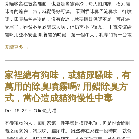
算貓咪窩在被窩裡面，也還是會覺得冷，每天回到家，看到貓
咪冷的縮在一角，就覺得好可憐。 看到貓咪鼻子流鼻水、打噴
嚏，四隻貓掌是冷的，沒有食慾，就要懷疑保暖不足，可能是
受寒了，雖然不至於釀成大病，但仍需小心留意。 ▍電暖爐給
貓咪用並不安全 剛養貓的時候，第一個冬天，我專門買一台電
閱讀更多 →
家裡總有狗味，或貓尿騷味，有
萬用的除臭噴霧嗎? 用錯除臭方
式，當心造成貓狗慢性中毒
Dec 16, 22
Ollie歐力喵
•
有養寵物的人，回到家第一件事都是摸摸毛孩，但是也會聞到
隨之而來的，狗尿味、貓尿味。 雖然待在家裡一段時間，就會
嗅覺疲勞了，但如果朋友來作客，又不太好意思，只有每次大