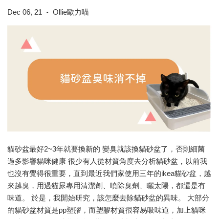
Dec 06, 21
Ollie歐力喵
•
貓砂盆最好2~3年就要換新的 變臭就該換貓砂盆了，否則細菌
過多影響貓咪健康 很少有人從材質角度去分析貓砂盆，以前我
也沒有覺得很重要，直到最近我們家使用三年的ikea貓砂盆，越
來越臭，用過貓尿專用清潔劑、噴除臭劑、曬太陽，都還是有
味道。 於是，我開始研究，該怎麼去除貓砂盆的異味。 大部分
的貓砂盆材質是pp塑膠，而塑膠材質很容易吸味道，加上貓咪