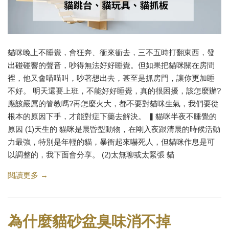
貓咪晚上不睡覺，會狂奔、衝來衝去，三不五時打翻東西，發
出碰碰響的聲音，吵得無法好好睡覺。但如果把貓咪關在房間
裡，他又會喵喵叫，吵著想出去，甚至是抓房門，讓你更加睡
不好。 明天還要上班，不能好好睡覺，真的很困擾，該怎麼辦?
應該嚴厲的管教嗎?再怎麼火大，都不要對貓咪生氣，我們要從
根本的原因下手，才能對症下藥去解決。 ▍貓咪半夜不睡覺的
原因 (1)天生的 貓咪是晨昏型動物，在剛入夜跟清晨的時候活動
力最強，特別是年輕的貓，暴衝起來嚇死人，但貓咪作息是可
以調整的，我下面會分享。 (2)太無聊或太緊張 貓
閱讀更多 →
為什麼貓砂盆臭味消不掉