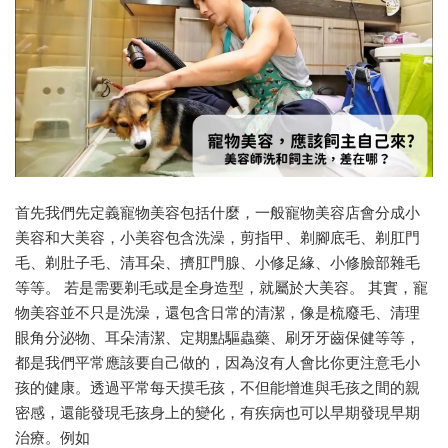
首先我們先定義寵物美容包括什麼，一般寵物美容店會分成小
美容和大美容，小美容包含洗澡，剪指甲、剃腳底毛、剃肛門
毛、剃肚子毛、清耳朵、擠肛門腺、小修足緣、小修臉部雜毛
等等。 若是需要剃毛或是全身造型，就屬於大美容。 其實，寵
物美容並不只是洗澡，還包含日常的清潔，像是梳廢毛、清理
眼角分泌物、耳朵清潔、定期點驅蟲藥、刷牙牙齒保健等等，
都是我們平常應該要自己做的，因為沒有人會比你更注意毛小
孩的健康。透過平常每天摸毛孩，不但能增進與毛孩之間的親
密感，還能發現毛孩身上的變化，有疾病也可以早期發現早期
治療。例如