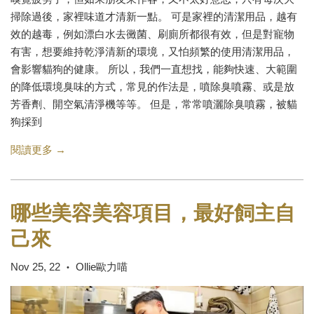
掃除過後，家裡味道才清新一點。 可是家裡的清潔用品，越有
效的越毒，例如漂白水去黴菌、刷廁所都很有效，但是對寵物
有害，想要維持乾淨清新的環境，又怕頻繁的使用清潔用品，
會影響貓狗的健康。 所以，我們一直想找，能夠快速、大範圍
的降低環境臭味的方式，常見的作法是，噴除臭噴霧、或是放
芳香劑、開空氣清淨機等等。 但是，常常噴灑除臭噴霧，被貓
狗採到
閱讀更多 →
哪些美容美容項目，最好飼主自
己來
Nov 25, 22
Ollie歐力喵
•