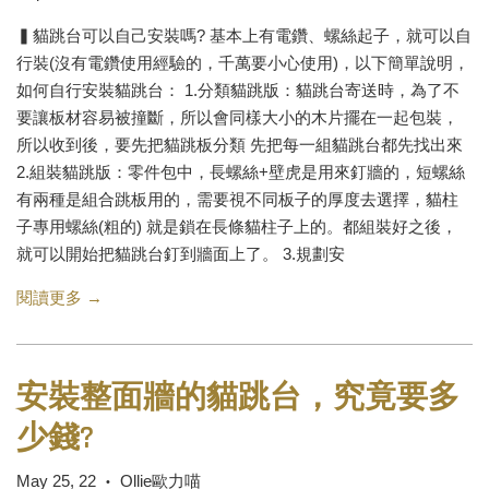
▍貓跳台可以自己安裝嗎? 基本上有電鑽、螺絲起子，就可以自
行裝(沒有電鑽使用經驗的，千萬要小心使用)，以下簡單說明，
如何自行安裝貓跳台： 1.分類貓跳版：貓跳台寄送時，為了不
要讓板材容易被撞斷，所以會同樣大小的木片擺在一起包裝，
所以收到後，要先把貓跳板分類 先把每一組貓跳台都先找出來
2.組裝貓跳版：零件包中，長螺絲+壁虎是用來釘牆的，短螺絲
有兩種是組合跳板用的，需要視不同板子的厚度去選擇，貓柱
子專用螺絲(粗的) 就是鎖在長條貓柱子上的。都組裝好之後，
就可以開始把貓跳台釘到牆面上了。 3.規劃安
閱讀更多 →
安裝整面牆的貓跳台，究竟要多
少錢?
May 25, 22
Ollie歐力喵
•