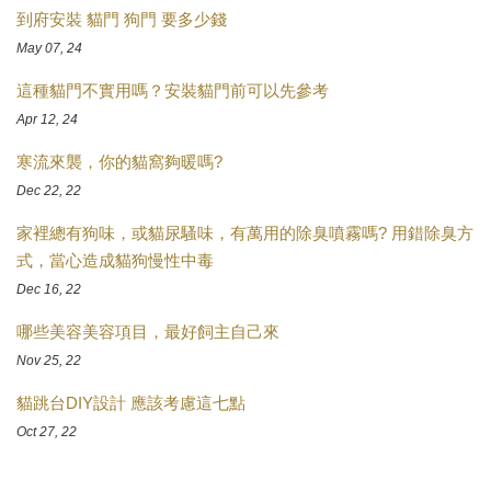
到府安裝 貓門 狗門 要多少錢
May 07, 24
這種貓門不實用嗎？安裝貓門前可以先參考
Apr 12, 24
寒流來襲，你的貓窩夠暖嗎?
Dec 22, 22
家裡總有狗味，或貓尿騷味，有萬用的除臭噴霧嗎? 用錯除臭方
式，當心造成貓狗慢性中毒
Dec 16, 22
哪些美容美容項目，最好飼主自己來
Nov 25, 22
貓跳台DIY設計 應該考慮這七點
Oct 27, 22