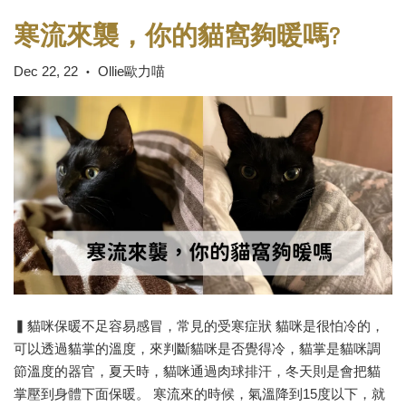
寒流來襲，你的貓窩夠暖嗎?
Dec 22, 22
Ollie歐力喵
•
▍貓咪保暖不足容易感冒，常見的受寒症狀 貓咪是很怕冷的，
可以透過貓掌的溫度，來判斷貓咪是否覺得冷，貓掌是貓咪調
節溫度的器官，夏天時，貓咪通過肉球排汗，冬天則是會把貓
掌壓到身體下面保暖。 寒流來的時候，氣溫降到15度以下，就