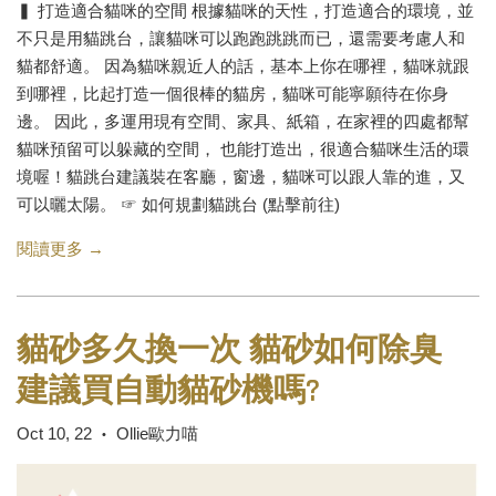
▍ 打造適合貓咪的空間 根據貓咪的天性，打造適合的環境，並
不只是用貓跳台，讓貓咪可以跑跑跳跳而已，還需要考慮人和
貓都舒適。 因為貓咪親近人的話，基本上你在哪裡，貓咪就跟
到哪裡，比起打造一個很棒的貓房，貓咪可能寧願待在你身
邊。 因此，多運用現有空間、家具、紙箱，在家裡的四處都幫
貓咪預留可以躲藏的空間， 也能打造出，很適合貓咪生活的環
境喔！貓跳台建議裝在客廳，窗邊，貓咪可以跟人靠的進，又
可以曬太陽。 ☞ 如何規劃貓跳台 (點擊前往)
閱讀更多 →
貓砂多久換一次 貓砂如何除臭
建議買自動貓砂機嗎?
Oct 10, 22
Ollie歐力喵
•