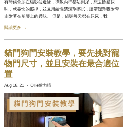
有時候會尿在貓砂盆邊緣，導致內壁都沾到尿，想去除貓尿
味，就盡快的擦掉，並且用鹼性清潔劑擦拭，讓清潔劑吸附帶
走附著在塑膠上的異味。 但是，貓咪每天都在尿尿，我
閱讀更多 →
貓門狗門安裝教學，要先挑對寵
物門尺寸，並且安裝在最合適位
置
Aug 18, 21
Ollie歐力喵
•